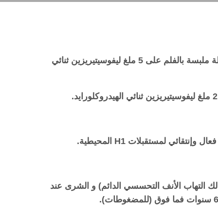
ليفوزيترين مضغوطات ملبسة بالفلم: تحتوي كل مضغوطة ملبسة بالفلم على 5 ملغ ليفوسيتيريزين ثنائي
 التهاب الأنف التحسسي الدائم) و الشرى عند