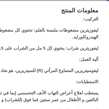
معلومات المنتج
التركيب:
الهيدروكلورايد.
ليفوزيترين شراب: يحتوي كل 5 مل من الشراب على 2.5 ملغ ليفوسيتيريزين ثنائي الهيدروكلورايد.
آلية العمل:
ليفوسيتريزين المصاوغ المرآتي (R) للسيتريزين، هو ضاد فعال وإنتقائي لمستقبلات H1 المحيطية.
الاستطبابات:
يستطب لعلاج أعراض التهاب الأنف التحسسي (بما في ذلك
البالغين و الأطفال من عمر سنتين فما فوق (للشراب) و 6 سنوات فما فوق (للمضغوطات).